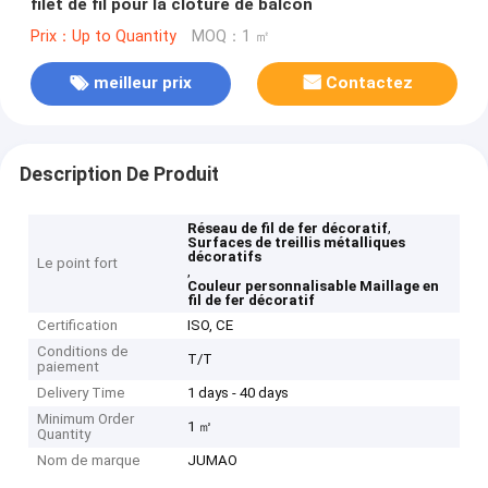
filet de fil pour la clôture de balcon
Prix：Up to Quantity
MOQ：1 ㎡
meilleur prix
Contactez
Description De Produit
,
Réseau de fil de fer décoratif
Surfaces de treillis métalliques
décoratifs
Le point fort
,
Couleur personnalisable Maillage en
fil de fer décoratif
Certification
ISO, CE
Conditions de
T/T
paiement
Delivery Time
1 days - 40 days
Minimum Order
1 ㎡
Quantity
Nom de marque
JUMAO