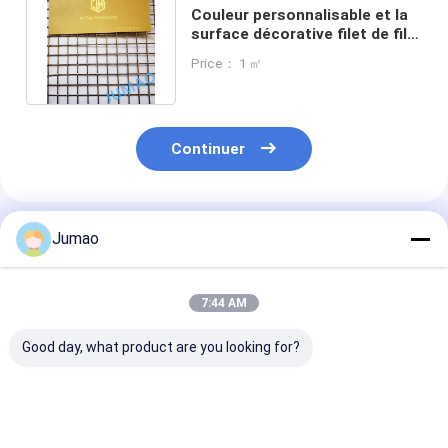
Couleur personnalisable et la
surface décorative filet de fil
pour la clôture de balcon
Price： 1 ㎡
Continuer
Produits Recommandés
Jumao
7:44 AM
Good day, what product are you looking for?
Plafond de
Diviseur de pièce en
Peinture violet