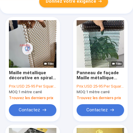
Donnez votre exigence
Maille métallique
Panneau de façade
décorative en spirale,
Maille métallique
maille architecturale
Maille architecturale
Prix:
USD 25-95 Per Square Meter
Prix:
USD 25-95 Per Square Meter
d&#39;intérieur,
Maille métallique en
MOQ:
1 mètre carré
MOQ:
1 mètre carré
maille tissée en
cascade Écran de
métal
confidentialité
Trouvez les derniers prix
Trouvez les derniers prix
Contactez
Contactez