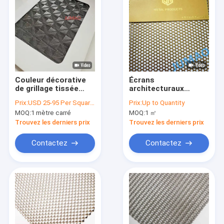
Couleur décorative
Écrans
de grillage tissée
architecturaux
d&#39;intérieur et
personnalisés
Prix:
USD 25-95 Per Square Meter
Prix:
Up to Quantity
extérieure de maille
décoratifs en treillis
MOQ:
1 mètre carré
MOQ:
1 ㎡
en métal variable
métallique perforé
Panneau résistant à
Trouvez les derniers prix
Trouvez les derniers prix
la rouille Décoration
artistique
Contactez
Contactez
Aperçu
Produits
A propos de nous