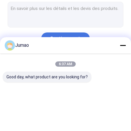
Rideaux à chaîne métallique
Verres stratifiés par mailles
Grillage décoratif
Continuer
Diviseur de salle en treillis métallique
Jumao
Rideaux en paillettes métalliques
Nos Catégories
6:37 AM
Insert de maillage de cabinet
Good day, what product are you looking for?
Rideaux à billes en perles métalliques
Métal élargi architectural
Métal perforé
Maillage
rideau d'eau en acier
Rideaux en trei
Maille de câble d'acier inoxydable
architectural
inoxydable
métalliques