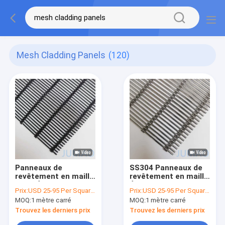
Mesh Cladding Panels
(120)
Panneaux de
SS304 Panneaux de
revêtement en maille
revêtement en maille
noire Écran filaire
Écran Façades
Prix:
USD 25-95 Per Square Meter
Prix:
USD 25-95 Per Square Meter
Façades de
architecturales
MOQ:
1 mètre carré
MOQ:
1 mètre carré
construction
architecturale
Trouvez les derniers prix
Trouvez les derniers prix