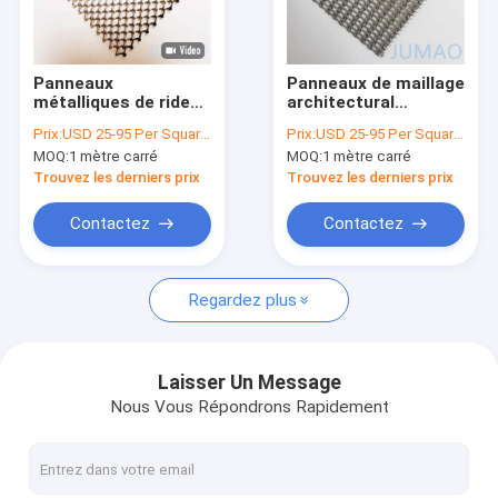
Visite d'usine
Contrôle de la qualité
Panneaux
Panneaux de maillage
métalliques de rideau
architectural
Contact
en treillis
métallique décoratif
Prix:
USD 25-95 Per Square Meter
Prix:
USD 25-95 Per Square Meter
architecturaux en
revêtu de chrome
MOQ:
1 mètre carré
MOQ:
1 mètre carré
bobine ODM pour
Construction
nouvelles
séparateur d'espace
Trouvez les derniers prix
Trouvez les derniers prix
hôtelier
Tous les cas
Contactez
Contactez
Demande de soumission
Regardez plus
Maillage architectural
Laisser Un Message
Nous Vous Répondrons Rapidement
rideau d'eau en acier inoxydable
Rideaux en treillis métalliques