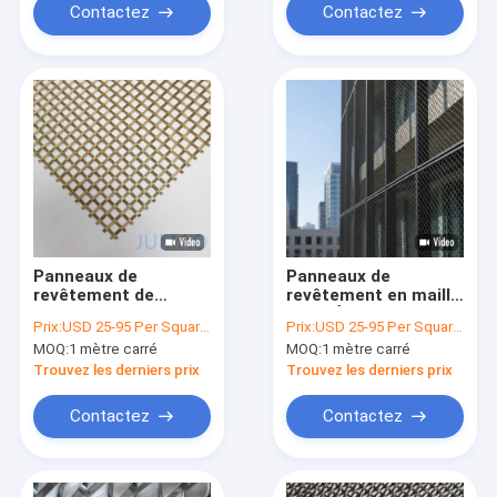
Contactez
Contactez
Panneaux de
Panneaux de
revêtement de
revêtement en maille
façade en acier
noire Écran filaire
Prix:
USD 25-95 Per Square Meter
Prix:
USD 25-95 Per Square Meter
inoxydable
Façades de
MOQ:
1 mètre carré
MOQ:
1 mètre carré
construction
architecturale
Trouvez les derniers prix
Trouvez les derniers prix
Contactez
Contactez