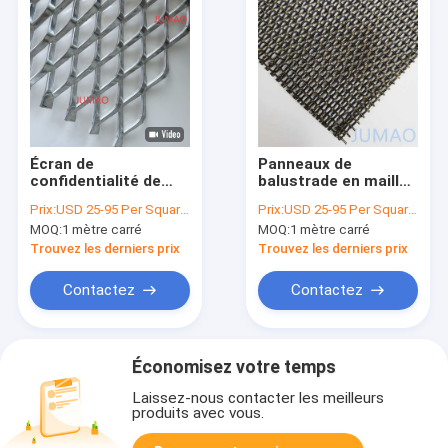
Écran de
Panneaux de
confidentialité de
balustrade en maille
maille en métal de
architecturale 6x8
Prix:
USD 25-95 Per Square Meter
Prix:
USD 25-95 Per Square Meter
panneau de façade
galvanisés en or
MOQ:
1 mètre carré
MOQ:
1 mètre carré
de maille
architecturale de
Trouvez les derniers prix
Trouvez les derniers prix
maille augmentée en
métal
Contactez
Contactez
Économisez votre temps
Laissez-nous contacter les meilleurs
produits avec vous.