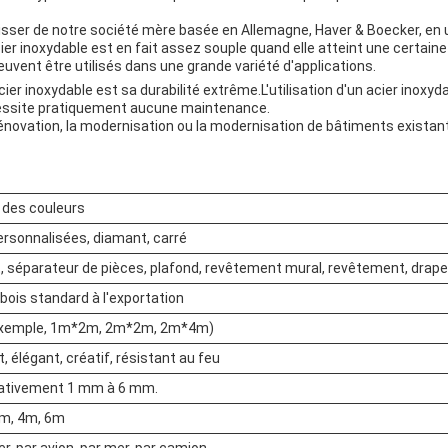
sser de notre société mère basée en Allemagne, Haver & Boecker, en uti
er inoxydable est en fait assez souple quand elle atteint une certaine
euvent être utilisés dans une grande variété d'applications.
cier inoxydable est sa durabilité extrême.L'utilisation d'un acier inoxyd
cessite pratiquement aucune maintenance.
a rénovation, la modernisation ou la modernisation de bâtiments existant
é des couleurs
rsonnalisées, diamant, carré
 séparateur de pièces, plafond, revêtement mural, revêtement, drape
bois standard à l'exportation
 exemple, 1m*2m, 2m*2m, 2m*4m)
, élégant, créatif, résistant au feu
ativement 1 mm à 6 mm.
3m, 4m, 6m