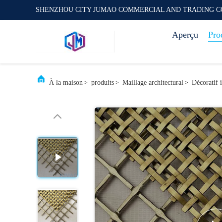
SHENZHOU CITY JUMAO COMMERCIAL AND TRADING C
Aperçu
Pro
À la maison
>
produits
>
Maillage architectural
>
Décoratif i