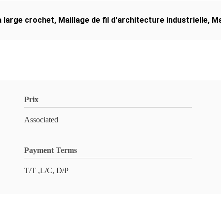
 à large crochet
,
Maillage de fil d'architecture industrielle
,
Ma
Prix
Associated
Payment Terms
T/T ,L/C, D/P