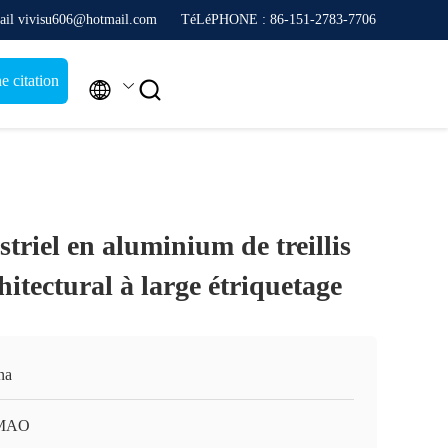
ail vivisu606@hotmail.com
TéLéPHONE : 86-151-2783-7706
 citation


striel en aluminium de treillis
hitectural à large étriquetage
na
MAO