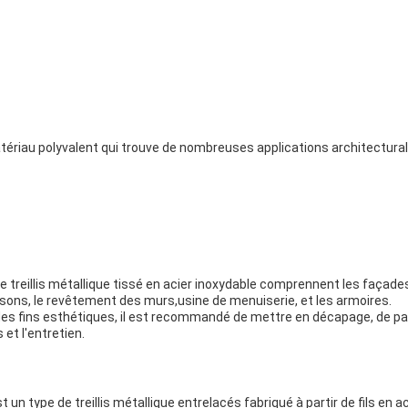
atériau polyvalent qui trouve de nombreuses applications architecturales
treillis métallique tissé en acier inoxydable comprennent les façades e
loisons, le revêtement des murs,usine de menuiserie, et les armoires.
 à des fins esthétiques, il est recommandé de mettre en décapage, de pa
 et l'entretien.
st un type de treillis métallique entrelacés fabriqué à partir de fils en 