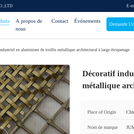
O.,LTD
E-m
duits
A propos de
Contact
Événements
Demande Une
nous
ndustriel en aluminium de treillis métallique architectural à large étriquetage
Décoratif indu
métallique arc
Place of Origin
Chi
Nom de marque
JU