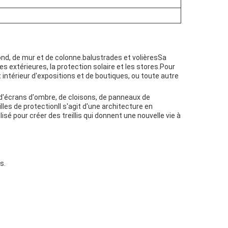
afond, de mur et de colonne.balustrades et volièresSa
s extérieures, la protection solaire et les stores.Pour
t intérieur d'expositions et de boutiques, ou toute autre
, d'écrans d'ombre, de cloisons, de panneaux de
les de protectionIl s'agit d'une architecture en
lisé pour créer des treillis qui donnent une nouvelle vie à
s.