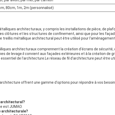
er, par avion, par mer, par camion
m, 80cm, 1m, 2m (personnalisé)
 métalliques architecturaux, y compris les installations de pièce, de pl
es clôtures et les structures de confinement, ainsi que pour les façade
 le treillis métallique architectural peut être utilisé pour l'aménagemen
métalliques architecturaux comprennent la création d'écrans de sécurité
de levage.il convient aux façades extérieures et à la création de gril
 essentiel de l'architecture.Le réseau de fil d'architecture peut être uti
'architecture offrent une gamme d'options pour répondre à vos besoin
 architectural?
ale est JUMAO.
e architecturale?