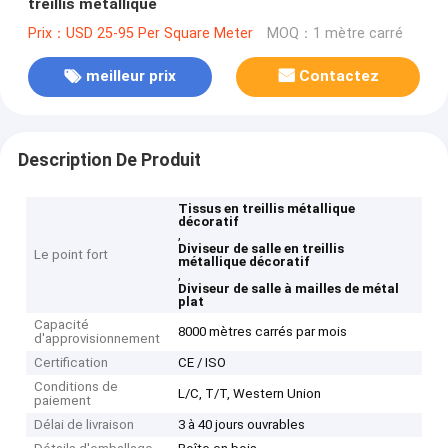
treillis métallique
Prix：USD 25-95 Per Square Meter
MOQ：1 mètre carré
meilleur prix
Contactez
Description De Produit
Tissus en treillis métallique
décoratif
,
Diviseur de salle en treillis
Le point fort
métallique décoratif
,
Diviseur de salle à mailles de métal
plat
Capacité
8000 mètres carrés par mois
d'approvisionnement
Certification
CE / ISO
Conditions de
L/C, T/T, Western Union
paiement
Délai de livraison
3 à 40 jours ouvrables