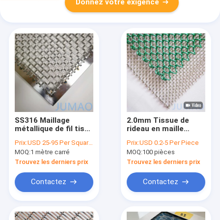
Donnez votre exigence
SS316 Maillage
2.0mm Tissue de
métallique de fil tissé
rideau en maille
architectural
métallique sans
Prix:
USD 25-95 Per Square Meter
Prix:
USD 0.2-5 Per Piece
couture pour une
MOQ:
1 mètre carré
MOQ:
100 pièces
décoration élégante
Trouvez les derniers prix
Trouvez les derniers prix
Contactez
Contactez