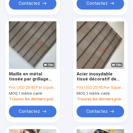
Contactez
Contactez
Maille en métal
Acier inoxydable
tissée par grillage
tissé décoratif de
décoratif de cloison
maille architecturale
Prix:
USD 25-95 Per Square Meter
Prix:
USD 25-95 Per Square Meter
architecturale de
de maille en métal
MOQ:
1 mètre carré
MOQ:
1 mètre carré
pièce industrielle
fait sur commande
Trouvez les derniers prix
Trouvez les derniers prix
Contactez
Contactez