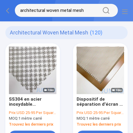
Architectural Woven Metal Mesh
(120)
SS304 en acier
Dispositif de
inoxydable
séparation d'écran à
architectural
maillage
Prix:
USD 25-95 Per Square Meter
Prix:
USD 25-95 Per Square Meter
panneaux en treillis
personnalisé
MOQ:
1 mètre carré
MOQ:
1 mètre carré
métalliques tissés
Maillage métallique
décoratifs OEM
tissé architectural
Trouvez les derniers prix
Trouvez les derniers prix
Champagne or