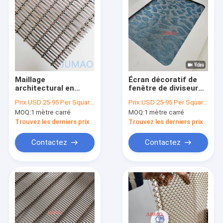
Maillage
Écran décoratif de
architectural en
fenêtre de diviseur
cuivre antique en
de pièce Maille en
Prix:
USD 25-95 Per Square Meter
Prix:
USD 25-95 Per Square Meter
métal tissé SS201 en
métal tissée par
MOQ:
1 mètre carré
MOQ:
1 mètre carré
acier inoxydable 3x6
grillage décoratif
Trouvez les derniers prix
Trouvez les derniers prix
Contactez
Contactez
Aperçu
Produits
A propos de nous