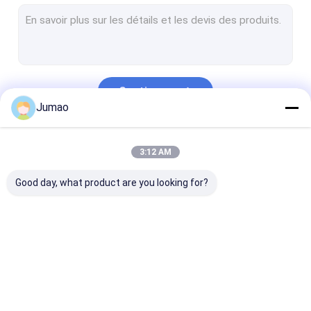
Rideaux à chaîne métallique
Verres stratifiés par mailles
Grillage décoratif
Continuer
Diviseur de salle en treillis métallique
Jumao
Rideaux en paillettes métalliques
Nos Catégories
3:12 AM
Insert de maillage de cabinet
Good day, what product are you looking for?
Rideaux à billes en perles métalliques
Métal élargi architectural
Métal perforé
Maillage
rideau d'eau en acier
Rideaux en trei
Maille de câble d'acier inoxydable
architectural
inoxydable
métalliques