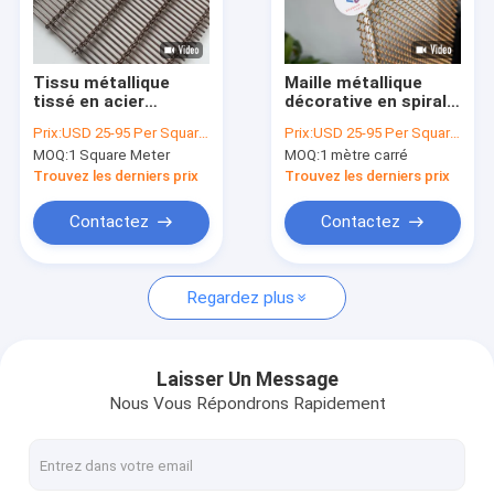
Visite d'usine
Contrôle de la qualité
Tissu métallique
Maille métallique
tissé en acier
décorative en spirale,
Contact
inoxydable résistant
maille architecturale
Prix:
USD 25-95 Per Square Meter
Prix:
USD 25-95 Per Square Meter
à la corrosion pour la
d&#39;intérieur,
MOQ:
1 Square Meter
MOQ:
1 mètre carré
filtration industrielle
maille tissée en
nouvelles
métal
Trouvez les derniers prix
Trouvez les derniers prix
Tous les cas
Contactez
Contactez
Demande de soumission
Regardez plus
Maillage architectural
Laisser Un Message
Nous Vous Répondrons Rapidement
rideau d'eau en acier inoxydable
Rideaux en treillis métalliques