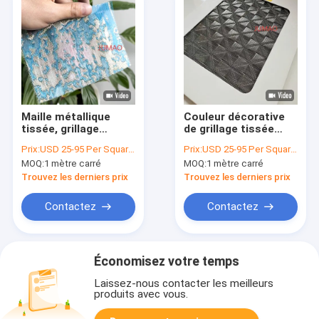
Maille métallique
Couleur décorative
tissée, grillage
de grillage tissée
décoratif, cloison de
d&#39;intérieur et
Prix:
USD 25-95 Per Square Meter
Prix:
USD 25-95 Per Square Meter
séparation de pièce,
extérieure de maille
MOQ:
1 mètre carré
MOQ:
1 mètre carré
moustiquaire de
en métal variable
fenêtre,
Trouvez les derniers prix
Trouvez les derniers prix
moustiquaire
Contactez
Contactez
Économisez votre temps
Laissez-nous contacter les meilleurs
produits avec vous.