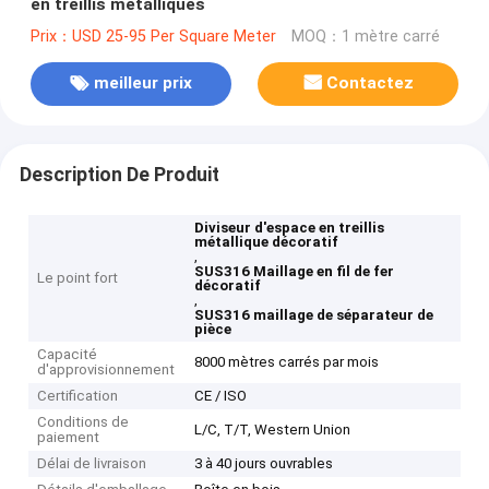
en treillis métalliques
Prix：USD 25-95 Per Square Meter
MOQ：1 mètre carré
meilleur prix
Contactez
Description De Produit
Diviseur d'espace en treillis
métallique décoratif
,
SUS316 Maillage en fil de fer
Le point fort
décoratif
,
SUS316 maillage de séparateur de
pièce
Capacité
8000 mètres carrés par mois
d'approvisionnement
Certification
CE / ISO
Conditions de
L/C, T/T, Western Union
paiement
Délai de livraison
3 à 40 jours ouvrables