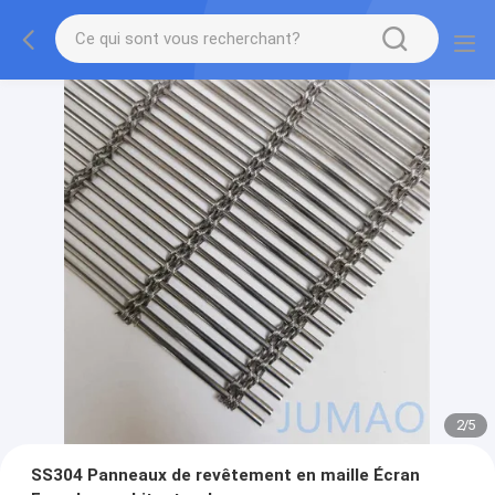
2
/
5
SS304 Panneaux de revêtement en maille Écran