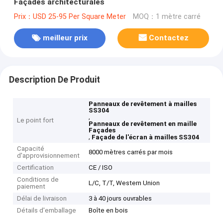
Façades architecturales
Prix：USD 25-95 Per Square Meter
MOQ：1 mètre carré
meilleur prix
Contactez
Description De Produit
Panneaux de revêtement à mailles
SS304
,
Le point fort
Panneaux de revêtement en maille
Façades
,
Façade de l'écran à mailles SS304
Capacité
8000 mètres carrés par mois
d'approvisionnement
Certification
CE / ISO
Conditions de
L/C, T/T, Western Union
paiement
Délai de livraison
3 à 40 jours ouvrables
Détails d'emballage
Boîte en bois