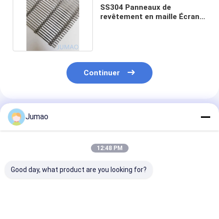
SS304 Panneaux de
revêtement en maille Écran
Façades architecturales
Continuer
Produits Recommandés
Jumao
12:48 PM
Good day, what product are you looking for?
Plafond de
Diviseur de pièce en
Peinture violet