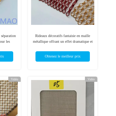
 séparation
Rideaux décoratifs fantaisie en maille
our les
métallique offrant un effet dramatique et
ves
une ambiance améliorée
rix
Obtenez le meilleur prix
Vidéo
Vidéo