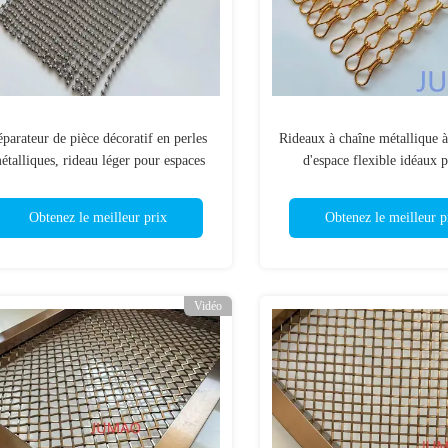
éparateur de pièce décoratif en perles
Rideaux à chaîne métallique à
étalliques, rideau léger pour espaces
d'espace flexible idéaux p
commerciaux
installations décorati
Obtenez le meilleur prix
Obtenez le meilleur p
Vidéo