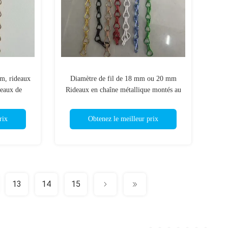
m, rideaux
Diamètre de fil de 18 mm ou 20 mm
deaux de
Rideaux en chaîne métallique montés au
au plafond
plafond Rideaux en treillis métalliques
commerciaux
lourds Adaptés à l'entrepôt
rix
Obtenez le meilleur prix
13
14
15