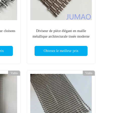
our cloisons
Diviseur de pièce élégant en maille
métallique architecturale tissée moderne
et esthétique avec une bonne intimité
rix
Obtenez le meilleur prix
Vidéo
Vidéo