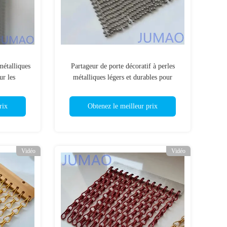
métalliques
Partageur de porte décoratif à perles
ur les
métalliques légers et durables pour
modernes
l'aménagement intérieur
rix
Obtenez le meilleur prix
Vidéo
Vidéo