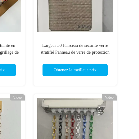
ialité en
Largeur 30 Faisceau de sécurité verre
grillage de
stratifié Panneau de verre de protection
métal
durable Idéal pour les applications de
sécurité et la sécurité structurelle
rix
Obtenez le meilleur prix
Vidéo
Vidéo