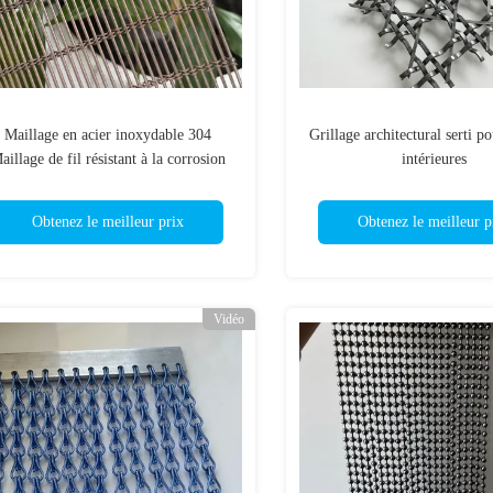
Maillage en acier inoxydable 304
Grillage architectural serti p
aillage de fil résistant à la corrosion
intérieures
durable pour les applications de
filtration et de filtrage industriels
Obtenez le meilleur prix
Obtenez le meilleur p
Vidéo