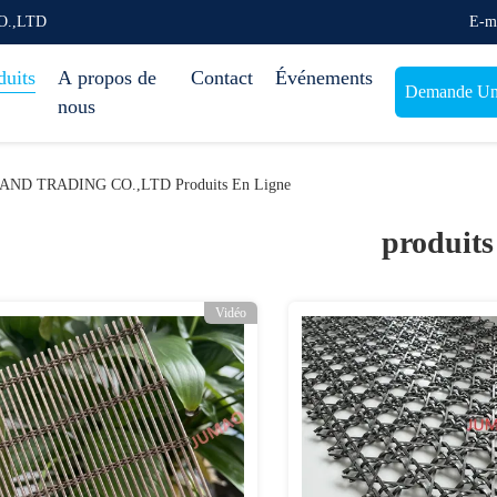
O.,LTD
E-m
duits
A propos de
Contact
Événements
Demande Une
nous
 TRADING CO.,LTD Produits En Ligne
produits
Vidéo