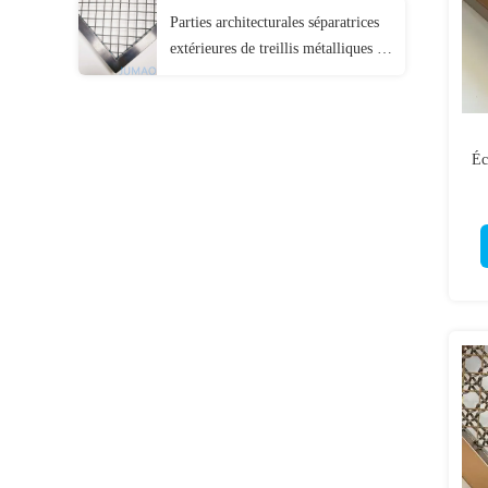
Parties architecturales séparatrices
extérieures de treillis métalliques en
acier diamanté
Éc