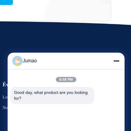
Jumao
8:48 PM
Événements
Demande Une citation
Good day, what product are you looking 
Les affaires
for?
TéLéPHONE : 86-151-2783-7706
Nouvelles


