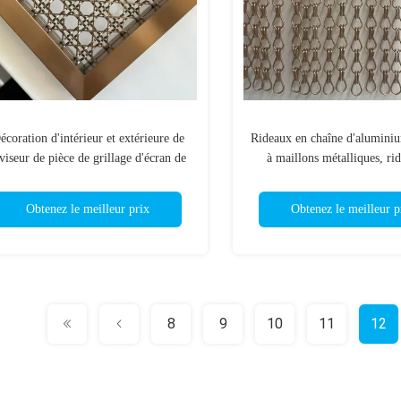
écoration d'intérieur et extérieure de
Rideaux en chaîne d'aluminiu
viseur de pièce de grillage d'écran de
à maillons métalliques, ri
confidentialité en métal
séparation robustes montés 
pour espaces industriels et 
Obtenez le meilleur prix
Obtenez le meilleur p
8
9
10
11
12