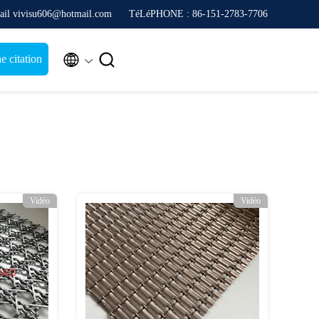
ail vivisu606@hotmail.com
TéLéPHONE : 86-151-2783-7706


 citation
Vidéo
Vidéo