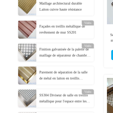
Maillage architectural durable
Laiton cuivre haute résistance
Vidéo
Façades en treillis métallique de
revêtement de mur SS201
S
m
Vidéo
Finition galvanisée de la palette de
maillage de séparateur de chambre
en acier inoxydable interne
Parement de séparation de la salle
de métal en laiton en treillis
métallique pour le mur de fond du
canapé
Vidéo
SS304 Diviseur de salle en treillis
métallique pour l'espace entre les
salons