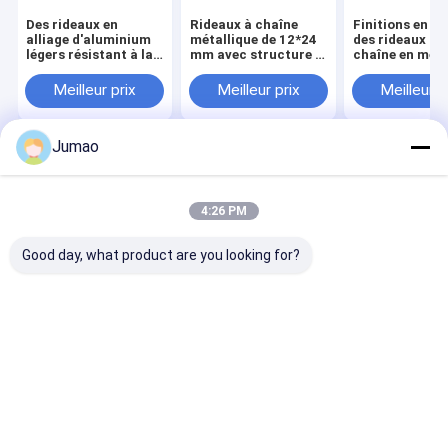
Des rideaux en
Rideaux à chaîne
Finitions en la
alliage d'aluminium
métallique de 12*24
des rideaux de
légers résistant à la
mm avec structure à
chaîne en méta
corrosion pour les
double crochet et
parfaits pour l
espaces modernes
couleurs
portes et les f
Meilleur prix
Meilleur prix
Meilleur p
personnalisables
dans divers
contextes
Jumao
Aperçu
Au sujet de
Contactez-
Desktop
nous
nous
Site
Plan du site
Politique de confidentialité
4:26 PM
Qualité
Maillage architectural
Usine De Chine.Copyright © 2026
SHENZHOU CITY JUMAO COMMERCIAL AND TRADING CO.,LTD. All
Good day, what product are you looking for?
Rights Reserved.
Aperçu
Produits
A propos de nous