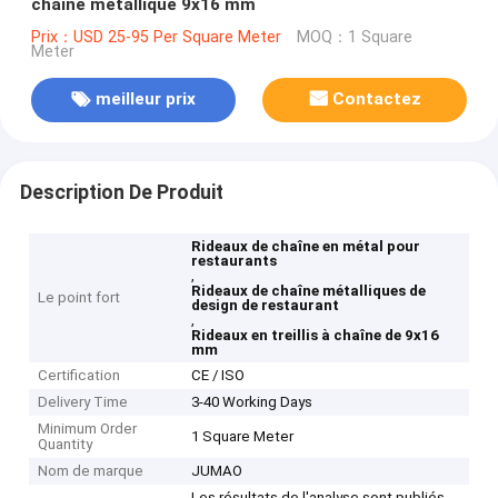
chaîne métallique 9x16 mm
Prix：USD 25-95 Per Square Meter
MOQ：1 Square
Meter
meilleur prix
Contactez
Description De Produit
Rideaux de chaîne en métal pour
restaurants
,
Rideaux de chaîne métalliques de
Le point fort
design de restaurant
,
Rideaux en treillis à chaîne de 9x16
mm
Certification
CE / ISO
Delivery Time
3-40 Working Days
Minimum Order
1 Square Meter
Quantity
Nom de marque
JUMAO
Les résultats de l'analyse sont publiés