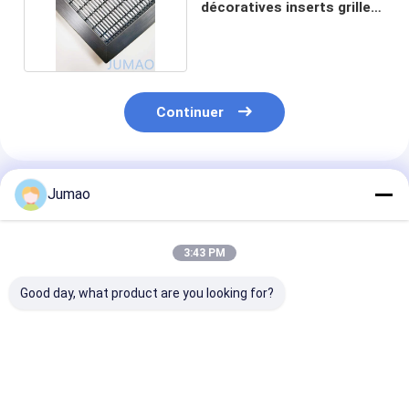
décoratives inserts grille
SS304 SS316
Continuer
Produits Recommandés
Jumao
3:43 PM
Good day, what product are you looking for?
Porte d'armoire à
Encastrement pour
Réseau d'armo
trous carrés inserts
porte en métal en
cuisine décora
métalliques filet de
treillis en cuivre
inserts barrièr