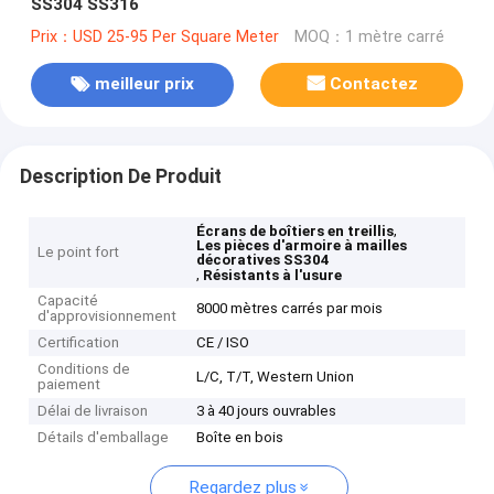
SS304 SS316
Prix：USD 25-95 Per Square Meter
MOQ：1 mètre carré
meilleur prix
Contactez
Description De Produit
,
Écrans de boîtiers en treillis
Les pièces d'armoire à mailles
Le point fort
décoratives SS304
,
Résistants à l'usure
Capacité
8000 mètres carrés par mois
d'approvisionnement
Certification
CE / ISO
Conditions de
L/C, T/T, Western Union
paiement
Délai de livraison
3 à 40 jours ouvrables
Détails d'emballage
Boîte en bois
Regardez plus