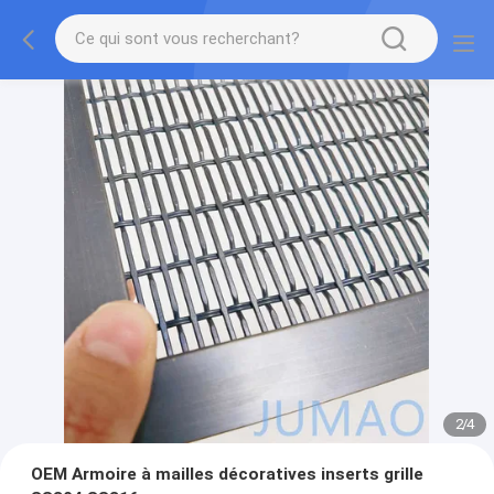
2
/
4
OEM Armoire à mailles décoratives inserts grille