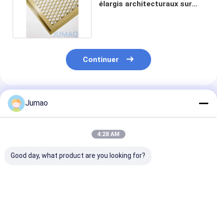
élargis architecturaux sur
mesure EML Mesh
Continuer
Produits Recommandés
Jumao
4:28 AM
Good day, what product are you looking for?
Plaques de treillis
Panneaux de treillis
Panneaux de tre
métalliques étendues
métalliques étendus
en diamant éla
en aluminium PVDF
pour les façades de
Grille en acier 