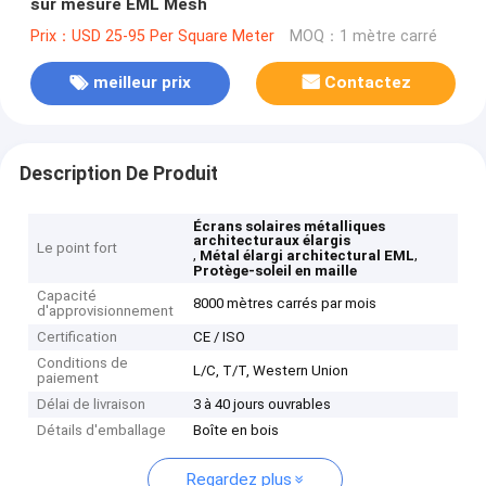
sur mesure EML Mesh
Prix：USD 25-95 Per Square Meter
MOQ：1 mètre carré
meilleur prix
Contactez
Description De Produit
Écrans solaires métalliques
architecturaux élargis
Le point fort
,
,
Métal élargi architectural EML
Protège-soleil en maille
Capacité
8000 mètres carrés par mois
d'approvisionnement
Certification
CE / ISO
Conditions de
L/C, T/T, Western Union
paiement
Délai de livraison
3 à 40 jours ouvrables
Détails d'emballage
Boîte en bois
Regardez plus