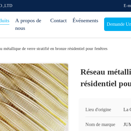
O.,LTD
E-m
duits
A propos de
Contact
Événements
Demande Une
nous
u métallique de verre stratifié en bronze résidentiel pour fenêtres
Réseau métalli
résidentiel pou
Lieu d'origine
La 
Nom de marque
JU