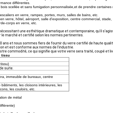
rmance différentes.
 en bois scellée et sans fumigation personnalisée,et de prendre certain
, escaliers en verre, rampes, portes, murs, salles de bains, etc.
en verre, hôtel, aéroport, salle d'exposition, centre commercial, stade,
rde-corps en verre, etc.
ion nécessitant une esthétique dramatique et contemporaine, qu'il s'ag
r le marché et certifié selon les normes pertinentes.
ns et nous sommes fiers de fournir du verre certifié de haute qualité
tion et est conforme aux normes de l'industrie.
tre commodité, ce qui signifie que votre verre sera traité, coupé et liv
 tissu
tissu)
de suite.
opéra, immeuble de bureaux, centre
bâtiments, les cloisons intérieures, les
cons, les couloirs, etc.
ation de métal
ifférente)