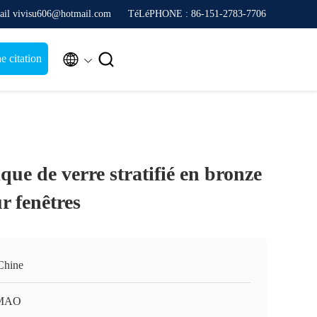
ail vivisu606@hotmail.com
TéLéPHONE : 86-151-2783-7706


 citation
que de verre stratifié en bronze
r fenêtres
Chine
MAO