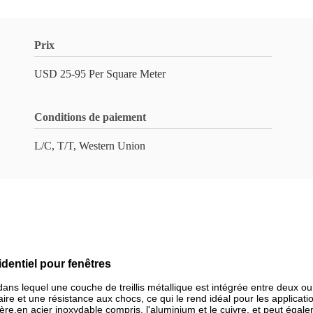
Prix
USD 25-95 Per Square Meter
Conditions de paiement
L/C, T/T, Western Union
identiel pour fenêtres
ité dans lequel une couche de treillis métallique est intégrée entre deu
ire et une résistance aux chocs, ce qui le rend idéal pour les applicati
umière.en acier inoxydable compris, l'aluminium et le cuivre, et peut ég