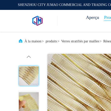
SHENZHOU CITY JUMAO COMMERCIAL AND TRADING C
Aperçu
Pro
À la maison
>
produits
>
Verres stratifiés par mailles
>
Résea