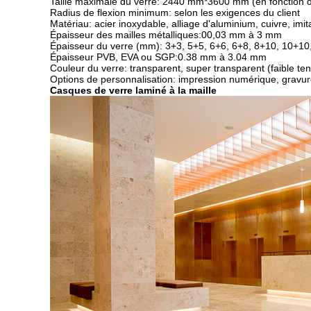
Taille maximale du verre: 2440 mm*3600 mm (en fonction de 
Radius de flexion minimum: selon les exigences du client
Matériau: acier inoxydable, alliage d'aluminium, cuivre, imit
Épaisseur des mailles métalliques:00,03 mm à 3 mm
Épaisseur du verre (mm): 3+3, 5+5, 6+6, 6+8, 8+10, 10+10
Épaisseur PVB, EVA ou SGP:0.38 mm à 3.04 mm
Couleur du verre: transparent, super transparent (faible teneur
Options de personnalisation: impression numérique, gravure, s
Casques de verre laminé à la maille