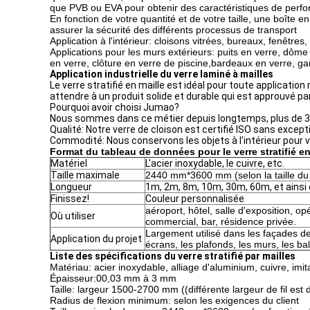
que PVB ou EVA pour obtenir des caractéristiques de perfo
En fonction de votre quantité et de votre taille, une boîte
assurer la sécurité des différents processus de transport
Application à l'intérieur: cloisons vitrées, bureaux, fenêtres
Applications pour les murs extérieurs: puits en verre, dôme 
en verre, clôture en verre de piscine,bardeaux en verre, ga
Application industrielle du verre laminé à mailles
Le verre stratifié en maille est idéal pour toute applicat
attendre à un produit solide et durable qui est approuvé pa
Pourquoi avoir choisi Jumao?
Nous sommes dans ce métier depuis longtemps, plus de 30 a
Qualité: Notre verre de cloison est certifié ISO sans excep
Commodité: Nous conservons les objets à l'intérieur pour vo
Format du tableau de données pour le verre stratifié en
Matériel
L'acier inoxydable, le cuivre, etc.
Taille maximale
2440 mm*3600 mm (selon la taille du 
Longueur
1m, 2m, 8m, 10m, 30m, 60m, et ainsi 
Finissez!
Couleur personnalisée
aéroport, hôtel, salle d'exposition, 
Où utiliser
commercial, bar, résidence privée.
Largement utilisé dans les façades de 
Application du projet
écrans, les plafonds, les murs, les bal
Liste des spécifications du verre stratifié par mailles
Matériau: acier inoxydable, alliage d'aluminium, cuivre, imit
Épaisseur:00,03 mm à 3 mm
Taille: largeur 1500-2700 mm ((différente largeur de fil est d
Radius de flexion minimum: selon les exigences du client