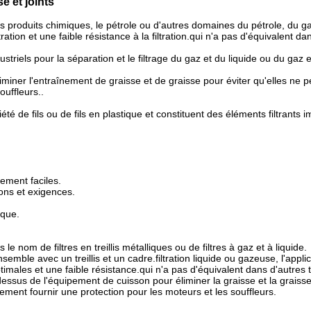
é et joints
 les produits chimiques, le pétrole ou d'autres domaines du pétrole, du gaz
tion et une faible résistance à la filtration.qui n'a pas d'équivalent da
dustriels pour la séparation et le filtrage du gaz et du liquide ou du gaz e
'éliminer l'entraînement de graisse et de graisse pour éviter qu'elles ne
ouffleurs..
iété de fils ou de fils en plastique et constituent des éléments filtrants i
ement faciles.
ions et exigences.
ique.
le nom de filtres en treillis métalliques ou de filtres à gaz et à liquide.
nsemble avec un treillis et un cadre.filtration liquide ou gazeuse, l'applica
males et une faible résistance.qui n'a pas d'équivalent dans d'autres ty
 au-dessus de l'équipement de cuisson pour éliminer la graisse et la grai
lement fournir une protection pour les moteurs et les souffleurs.