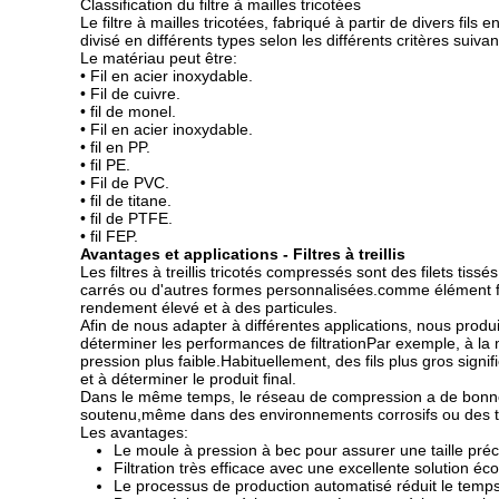
Classification du filtre à mailles tricotées
Le filtre à mailles tricotées, fabriqué à partir de divers fils
divisé en différents types selon les différents critères suivan
Le matériau peut être:
• Fil en acier inoxydable.
• Fil de cuivre.
• fil de monel.
• Fil en acier inoxydable.
• fil en PP.
• fil PE.
• Fil de PVC.
• fil de titane.
• fil de PTFE.
• fil FEP.
Avantages et applications - Filtres à treillis
Les filtres à treillis tricotés compressés sont des filets 
carrés ou d'autres formes personnalisées.comme élément filtr
rendement élevé et à des particules.
Afin de nous adapter à différentes applications, nous produi
déterminer les performances de filtrationPar exemple, à la 
pression plus faible.Habituellement, des fils plus gros sig
et à déterminer le produit final.
Dans le même temps, le réseau de compression a de bonnes
soutenu,même dans des environnements corrosifs ou des t
Les avantages:
Le moule à pression à bec pour assurer une taille préc
Filtration très efficace avec une excellente solution é
Le processus de production automatisé réduit le temp