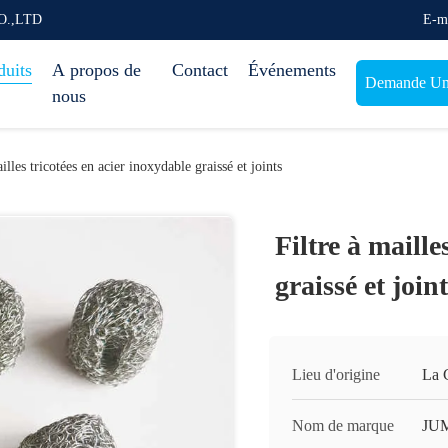
O.,LTD
E-m
duits
A propos de
Contact
Événements
Demande Une
nous
illes tricotées en acier inoxydable graissé et joints
Filtre à maille
graissé et join
Lieu d'origine
La 
Nom de marque
JU