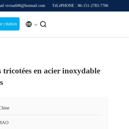
ail vivisu606@hotmail.com
TéLéPHONE : 86-151-2783-7706


 citation
s tricotées en acier inoxydable
ts
Chine
MAO