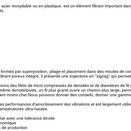
 en acier inoxydable ou en plastique, est un élément filtrant important dan
ts.
tissés formés par superposition, pliage et placement dans des moules de
ant poreux intégré, il présente une trajectoire en "zigzag" qui permet de
sons des filets de tricot compressés de densités et de diamètres de fil
même densité/poids, un fil plus grand ouvre un chemin plus large, perm
nifient moins cher.Nous pouvons donner des conseils, donner une gamme e
 performances d'amortissement des vibrations et est largement utili
empératures ultra-hautes.
ise avec une tolérance étroite
conomique
s de production