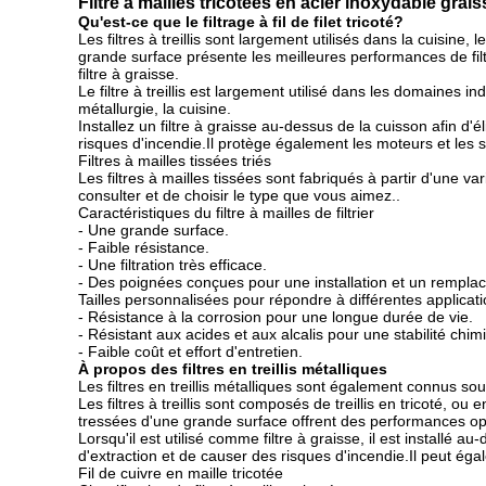
Filtre à mailles tricotées en acier inoxydable graiss
Qu'est-ce que le filtrage à fil de filet tricoté?
Les filtres à treillis sont largement utilisés dans la cuisine,
grande surface présente les meilleures performances de filtra
filtre à graisse.
Le filtre à treillis est largement utilisé dans les domaines in
métallurgie, la cuisine.
Installez un filtre à graisse au-dessus de la cuisson afin d
risques d'incendie.Il protège également les moteurs et les s
Filtres à mailles tissées triés
Les filtres à mailles tissées sont fabriqués à partir d'une var
consulter et de choisir le type que vous aimez..
Caractéristiques du filtre à mailles de filtrier
- Une grande surface.
- Faible résistance.
- Une filtration très efficace.
- Des poignées conçues pour une installation et un remplac
Tailles personnalisées pour répondre à différentes applicat
- Résistance à la corrosion pour une longue durée de vie.
- Résistant aux acides et aux alcalis pour une stabilité chim
- Faible coût et effort d'entretien.
À propos des filtres en treillis métalliques
Les filtres en treillis métalliques sont également connus sous 
Les filtres à treillis sont composés de treillis en tricoté, ou e
tressées d'une grande surface offrent des performances opti
Lorsqu'il est utilisé comme filtre à graisse, il est installé
d'extraction et de causer des risques d'incendie.Il peut éga
Fil de cuivre en maille tricotée