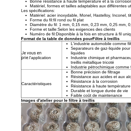
Bonne résistance à haute température et à la corrosio
Matériel, formes et tailles adaptables aux différentes ut
Les spécifications:
Matériel: acier inoxydable, Monel, Hastelloy, Inconel, ti
Forme du fil:fil rond ou fil plat
Diamètre du fil: 1 mm, 0,15 mm, 0,23 mm, 0,25 mm, 0
Forme et taille:Selon les exigences des clients
Numéro de fil:Disponible à la fois en structure à fil uniq
Format de la table de données pour
Filtre à treillis
L'industrie automobile comme fil
Separateurs de gaz-liquide pour l
Je vous en
liquides
prie.
l'application
Industrie chimique et pharmaceu
treillis métallique tricoté
Industrie pétrochimique comme fil
Bonne précision de filtrage
Résistance aux acides et aux alc
Résistance à la corrosion
Caractéristiques
Résistance à haute température
Durable et longue durée de vie
Faible coût de maintenance
Images d'atelier pour le filtre à treillis