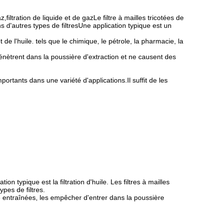
,filtration de liquide et de gazLe filtre à mailles tricotées de
ns d'autres types de filtresUne application typique est un
t de l'huile. tels que le chimique, le pétrole, la pharmacie, la
 pénètrent dans la poussière d'extraction et ne causent des
mportants dans une variété d'applications.Il suffit de les
tion typique est la filtration d'huile. Les filtres à mailles
pes de filtres.
sse entraînées, les empêcher d'entrer dans la poussière