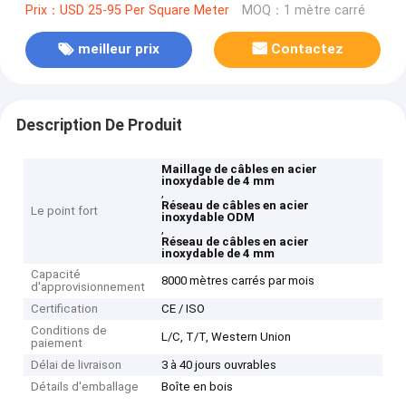
Prix：USD 25-95 Per Square Meter
MOQ：1 mètre carré
meilleur prix
Contactez
Description De Produit
Maillage de câbles en acier
inoxydable de 4 mm
,
Réseau de câbles en acier
Le point fort
inoxydable ODM
,
Réseau de câbles en acier
inoxydable de 4 mm
Capacité
8000 mètres carrés par mois
d'approvisionnement
Certification
CE / ISO
Conditions de
L/C, T/T, Western Union
paiement
Délai de livraison
3 à 40 jours ouvrables
Détails d'emballage
Boîte en bois