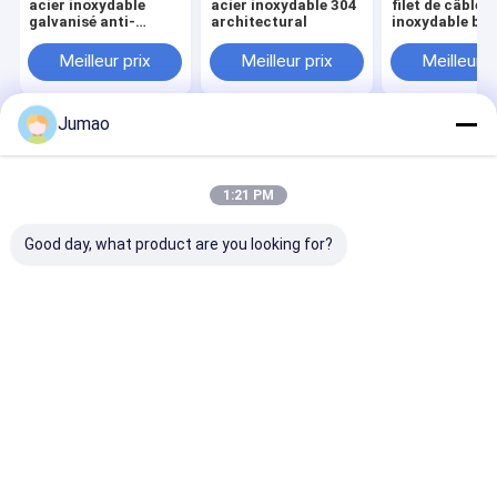
acier inoxydable
acier inoxydable 304
filet de câble e
galvanisé anti-
architectural
inoxydable ble
rouille pour
mm
bâtiments
Meilleur prix
Meilleur prix
Meilleur p
Jumao
Aperçu
Au sujet de
Contactez-
Desktop
nous
nous
Site
Plan du site
Politique de confidentialité
1:21 PM
Qualité
Maillage architectural
Usine De Chine.Copyright © 2026
SHENZHOU CITY JUMAO COMMERCIAL AND TRADING CO.,LTD. All
Good day, what product are you looking for?
Rights Reserved.
Aperçu
Produits
A propos de nous