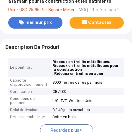
à la main pour la construction et les bâtiments
Prix：USD 25-95 Per Square Meter
MOQ：1 mètre carré
meilleur prix
Contactez
Description De Produit
,
Rideaux en treillis métalliques
Rideaux en treillis métalliques pour
Le point fort
la construction
,
Rideaux en treillis en acier
Capacité
8000 mètres carrés par mois
d'approvisionnement
Certification
CE / ISO
Conditions de
L/C, T/T, Western Union
paiement
Délai de livraison
3 à 40 jours ouvrables
Détails d'emballage
Boîte en bois
Regardez plus