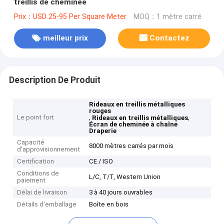
treillis de cheminée
Prix：USD 25-95 Per Square Meter
MOQ：1 mètre carré
meilleur prix
Contactez
Description De Produit
Rideaux en treillis métalliques
rouges
Le point fort
,
,
Rideaux en treillis métalliques
Écran de cheminée à chaîne
Draperie
Capacité
8000 mètres carrés par mois
d'approvisionnement
Certification
CE / ISO
Conditions de
L/C, T/T, Western Union
paiement
Délai de livraison
3 à 40 jours ouvrables
Détails d'emballage
Boîte en bois