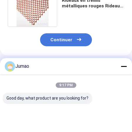
Rideaux en treillis
métalliques rouges Rideaux
en treillis de cheminée
Continuer
Produits Recommandés
Jumao
9:17 PM
Good day, what product are you looking for?
Distributeur
Rideaux en maille
Rideaux en trei
d'espace pour
métallique en acier
métalliques en