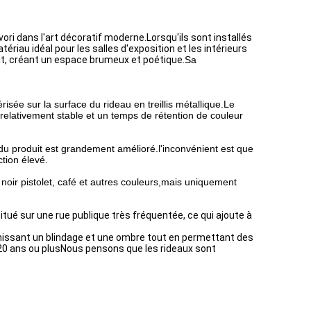
ri dans l'art décoratif moderne.Lorsqu'ils sont installés
ériau idéal pour les salles d'exposition et les intérieurs
uit, créant un espace brumeux et poétique.
Sa
isée sur la surface du rideau en treillis métallique.Le
relativement stable et un temps de rétention de couleur
e du produit est grandement amélioré.l'inconvénient est que
ction élevé.
, noir pistolet, café et autres couleurs,mais uniquement
itué sur une rue publique très fréquentée, ce qui ajoute à
rnissant un blindage et une ombre tout en permettant des
 20 ans ou plusNous pensons que les rideaux sont