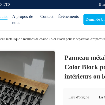
O.,LTD
E-m
duits
A propos de
Contact
Événements
Demande Une
nous
eau métallique à maillons de chaîne Color Block pour la séparation d'espaces i
Panneau métal
Color Block po
intérieurs ou 
Lieu d'origine
La 