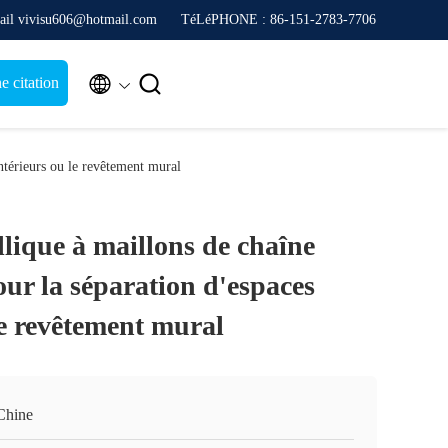
ail vivisu606@hotmail.com
TéLéPHONE : 86-151-2783-7706


 citation
ntérieurs ou le revêtement mural
lique à maillons de chaîne
ur la séparation d'espaces
le revêtement mural
Chine