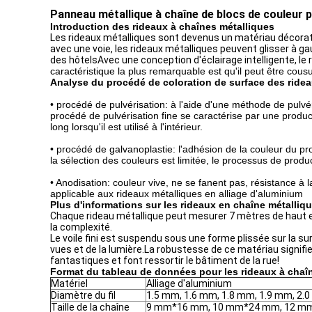
Panneau métallique à chaîne de blocs de couleur 
Introduction des rideaux à chaînes métalliques
Les rideaux métalliques sont devenus un matériau décoratif
avec une voie, les rideaux métalliques peuvent glisser à gau
des hôtelsAvec une conception d'éclairage intelligente, le
caractéristique la plus remarquable est qu'il peut être cou
Analyse du procédé de coloration de surface des ridea
• procédé de pulvérisation: à l'aide d'une méthode de pulvér
procédé de pulvérisation fine se caractérise par une produ
long lorsqu'il est utilisé à l'intérieur.
• procédé de galvanoplastie: l'adhésion de la couleur du pro
la sélection des couleurs est limitée, le processus de produ
• Anodisation: couleur vive, ne se fanent pas, résistance à l
applicable aux rideaux métalliques en alliage d'aluminium
Plus d'informations sur les rideaux en chaîne métalliq
Chaque rideau métallique peut mesurer 7 mètres de haut et 5
la complexité.
Le voile fini est suspendu sous une forme plissée sur la 
vues et de la lumière.La robustesse de ce matériau signif
fantastiques et font ressortir le bâtiment de la rue!
Format du tableau de données pour les rideaux à chaî
Matériel
Alliage d'aluminium
Diamètre du fil
1.5 mm, 1.6 mm, 1.8 mm, 1.9 mm, 2.
Taille de la chaîne
9 mm*16 mm, 10 mm*24 mm, 12 m