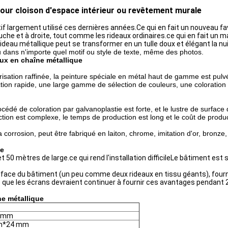
pour cloison d'espace intérieur ou revêtement murale
 largement utilisé ces dernières années.Ce qui en fait un nouveau favo
che et à droite, tout comme les rideaux ordinaires.ce qui en fait un mat
 rideau métallique peut se transformer en un tulle doux et élégant la n
su dans n'importe quel motif ou style de texte, même des photos.
ux en chaîne métallique
isation raffinée, la peinture spéciale en métal haut de gamme est pulvér
ction rapide, une large gamme de sélection de couleurs, une coloration 
cédé de coloration par galvanoplastie est forte, et le lustre de surfac
ction est complexe, le temps de production est long et le coût de produ
a corrosion, peut être fabriqué en laiton, chrome, imitation d'or, bronze
ue
0 mètres de large.ce qui rend l'installation difficileLe bâtiment est s
surface du bâtiment (un peu comme deux rideaux en tissu géants), fou
ie que les écrans devraient continuer à fournir ces avantages pendant
ne métallique
0 mm
m*24 mm